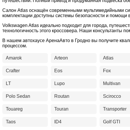
путешествий. Полный привод и продуманная подвеска обе
Салон Atlas оснащён современными мультимедийными сис
комплектации доступны системы безопасности и помощи в
Volkswagen Atlas идеально подходит для города, путешест
технологичность этого кроссовера. Наши консультанты п
В нашем автохаусе АренаАвто в Гродно вы получите ква
процессом.
Amarok
Arteon
Atlas
Crafter
Eos
Fox
LT
Lupo
Multivan
Polo Sedan
Routan
Scirocco
Touareg
Touran
Transporter
Taos
ID4
Golf GTI