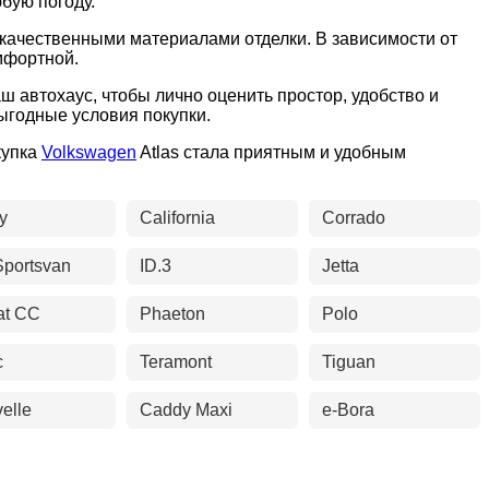
бую погоду.
качественными материалами отделки. В зависимости от
мфортной.
ш автохаус, чтобы лично оценить простор, удобство и
ыгодные условия покупки.
купка
Volkswagen
Atlas стала приятным и удобным
y
California
Corrado
Sportsvan
ID.3
Jetta
at CC
Phaeton
Polo
c
Teramont
Tiguan
elle
Caddy Maxi
e-Bora