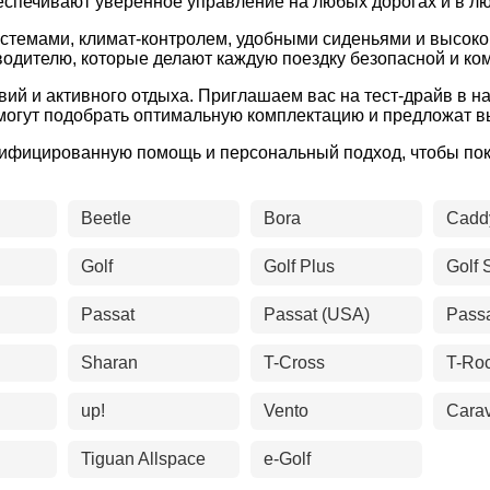
спечивают уверенное управление на любых дорогах и в лю
темами, климат-контролем, удобными сиденьями и высоко
одителю, которые делают каждую поездку безопасной и ко
вий и активного отдыха. Приглашаем вас на тест-драйв в на
омогут подобрать оптимальную комплектацию и предложат в
лифицированную помощь и персональный подход, чтобы по
Beetle
Bora
Cadd
Golf
Golf Plus
Golf 
Passat
Passat (USA)
Pass
Sharan
T-Cross
T-Ro
up!
Vento
Carav
Tiguan Allspace
e-Golf