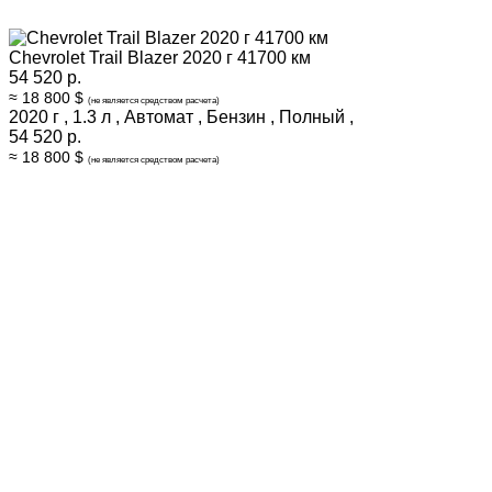
Chevrolet Trail Blazer 2020 г 41700 км
54 520 р.
≈ 18 800 $
(не является средством расчета)
2020 г
,
1.3 л
,
Автомат
,
Бензин
,
Полный
,
54 520 р.
≈ 18 800 $
(не является средством расчета)