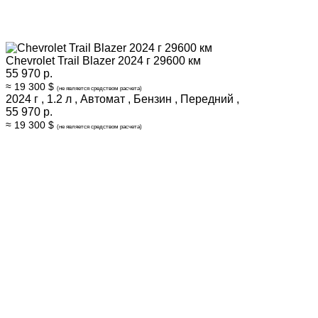
Chevrolet Trail Blazer 2024 г 29600 км
55 970 р.
≈ 19 300 $
(не является средством расчета)
2024 г
,
1.2 л
,
Автомат
,
Бензин
,
Передний
,
55 970 р.
≈ 19 300 $
(не является средством расчета)