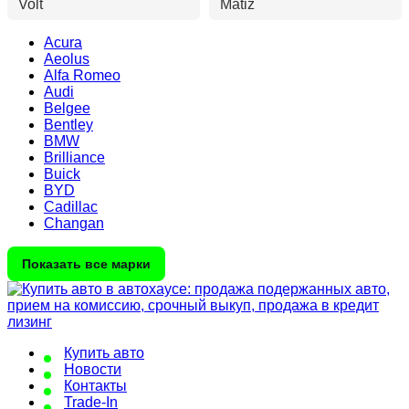
Volt
Matiz
Acura
Aeolus
Alfa Romeo
Audi
Belgee
Bentley
BMW
Brilliance
Buick
BYD
Cadillac
Changan
Показать все марки
Купить авто
Новости
Контакты
Trade-In