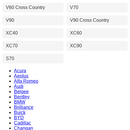
V60 Cross Country
V70
V90
V90 Cross Country
XC40
XC60
XC70
XC90
S70
Acura
Aeolus
Alfa Romeo
Audi
Belgee
Bentley
BMW
Brilliance
Buick
BYD
Cadillac
Changan