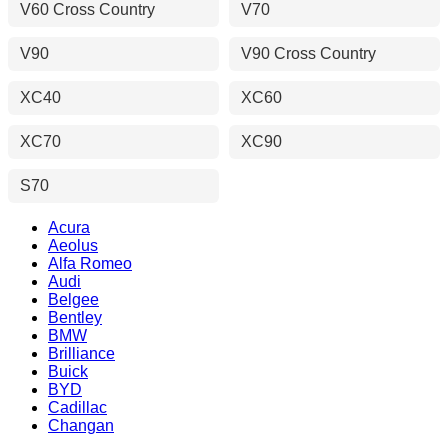
V60 Cross Country
V70
V90
V90 Cross Country
XC40
XC60
XC70
XC90
S70
Acura
Aeolus
Alfa Romeo
Audi
Belgee
Bentley
BMW
Brilliance
Buick
BYD
Cadillac
Changan