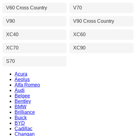
V60 Cross Country
V70
V90
V90 Cross Country
XC40
XC60
XC70
XC90
S70
Acura
Aeolus
Alfa Romeo
Audi
Belgee
Bentley
BMW
Brilliance
Buick
BYD
Cadillac
Changan