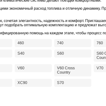
и климатические системы делают поездки комфортными.
ими экономичный расход топлива и отличную динамику. П
к, сочетая элегантность, надежность и комфорт. Приглашае
ут подобрать оптимальную комплектацию и предложат выго
лифицированную помощь на каждом этапе, чтобы процесс п
460
740
760
S40
S60
S60 
Coun
V60
V60 Cross
V70
Country
XC90
S70