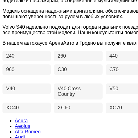
водителю и пассажирам, а современные мультимедийные 
Модель оснащена надежными двигателями, обеспечивающ
повышают уверенность за рулем в любых условиях.
Volvo S40 идеально подходит для города и дальних поездо
все преимущества этой модели. Наши консультанты помог
В нашем автохаусе АренаАвто в Гродно вы получите ква
240
260
440
960
C30
C70
V40
V40 Cross
V50
Country
XC40
XC60
XC70
Acura
Aeolus
Alfa Romeo
Audi