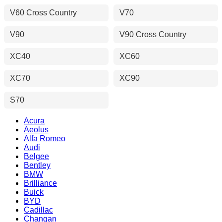
V60 Cross Country
V70
V90
V90 Cross Country
XC40
XC60
XC70
XC90
S70
Acura
Aeolus
Alfa Romeo
Audi
Belgee
Bentley
BMW
Brilliance
Buick
BYD
Cadillac
Changan