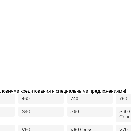
условиями кредитования и специальными предложениями!
460
740
760
S40
S60
S60 
Coun
V60
V60 Cross
V70