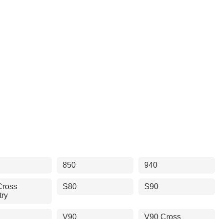
850
940
Cross
S80
S90
try
V90
V90 Cross