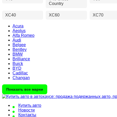
Country
XC40
XC60
XC70
Acura
Aeolus
Alfa Romeo
Audi
Belgee
Bentley
BMW
Brilliance
Buick
BYD
Cadillac
Changan
Показать все марки
Купить авто
Новости
Контакты