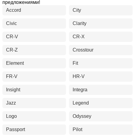
предложениями!
Accord
City
Civic
Clarity
CR-V
CR-X
CR-Z
Crosstour
Element
Fit
FR-V
HR-V
Insight
Integra
Jazz
Legend
Logo
Odyssey
Passport
Pilot