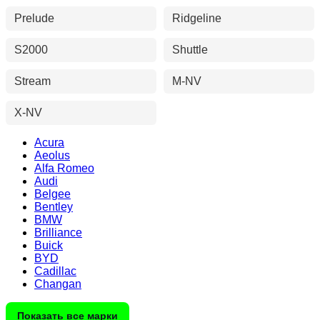
Prelude
Ridgeline
S2000
Shuttle
Stream
M-NV
X-NV
Acura
Aeolus
Alfa Romeo
Audi
Belgee
Bentley
BMW
Brilliance
Buick
BYD
Cadillac
Changan
Показать все марки