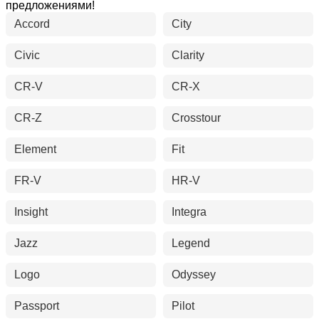
предложениями!
Accord
City
Civic
Clarity
CR-V
CR-X
CR-Z
Crosstour
Element
Fit
FR-V
HR-V
Insight
Integra
Jazz
Legend
Logo
Odyssey
Passport
Pilot