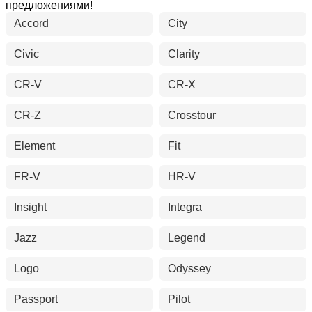
предложениями!
Accord
City
Civic
Clarity
CR-V
CR-X
CR-Z
Crosstour
Element
Fit
FR-V
HR-V
Insight
Integra
Jazz
Legend
Logo
Odyssey
Passport
Pilot