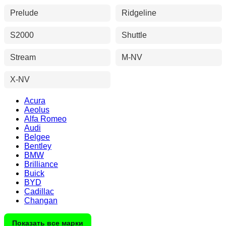
Prelude
Ridgeline
S2000
Shuttle
Stream
M-NV
X-NV
Acura
Aeolus
Alfa Romeo
Audi
Belgee
Bentley
BMW
Brilliance
Buick
BYD
Cadillac
Changan
Показать все марки