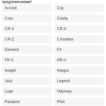
предложениями!
Accord
City
Civic
Clarity
CR-V
CR-X
CR-Z
Crosstour
Element
Fit
FR-V
HR-V
Insight
Integra
Jazz
Legend
Logo
Odyssey
Passport
Pilot