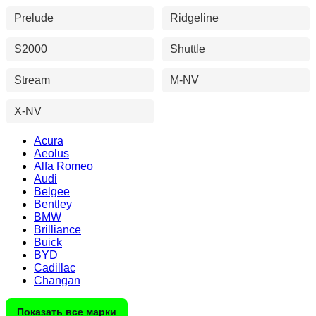
Prelude
Ridgeline
S2000
Shuttle
Stream
M-NV
X-NV
Acura
Aeolus
Alfa Romeo
Audi
Belgee
Bentley
BMW
Brilliance
Buick
BYD
Cadillac
Changan
Показать все марки