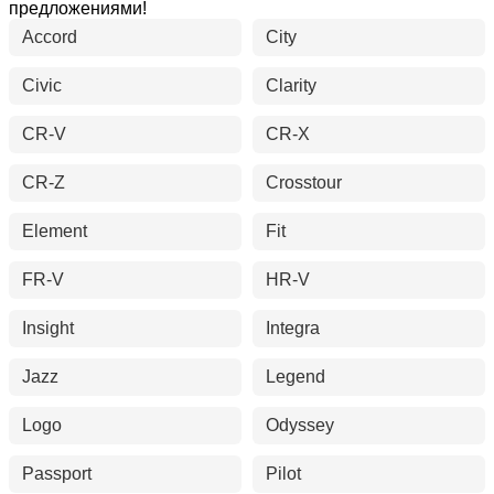
предложениями!
Accord
City
Civic
Clarity
CR-V
CR-X
CR-Z
Crosstour
Element
Fit
FR-V
HR-V
Insight
Integra
Jazz
Legend
Logo
Odyssey
Passport
Pilot