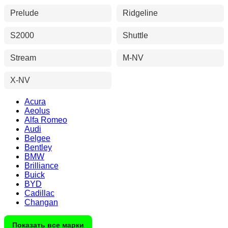
Prelude
Ridgeline
S2000
Shuttle
Stream
M-NV
X-NV
Acura
Aeolus
Alfa Romeo
Audi
Belgee
Bentley
BMW
Brilliance
Buick
BYD
Cadillac
Changan
Показать все марки