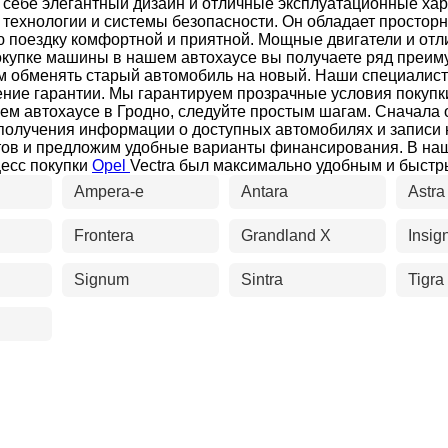
 в себе элегантный дизайн и отличные эксплуатационные ха
 технологии и системы безопасности. Он обладает простор
ю поездку комфортной и приятной. Мощные двигатели и от
окупке машины в нашем автохаусе вы получаете ряд преим
вам обменять старый автомобиль на новый. Наши специалис
ие гарантии. Мы гарантируем прозрачные условия покупк
ашем автохаусе в Гродно, следуйте простым шагам. Сначала
 получения информации о доступных автомобилях и записи
ов и предложим удобные варианты финансирования. В наш
есс покупки
Opel
Vectra был максимально удобным и быстр
Ampera-e
Antara
Astra
Frontera
Grandland X
Insig
Signum
Sintra
Tigra