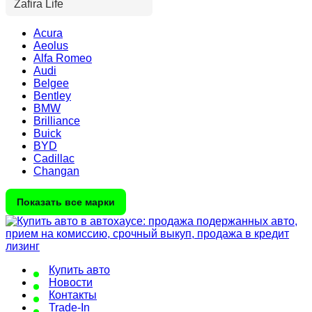
Zafira Life
Acura
Aeolus
Alfa Romeo
Audi
Belgee
Bentley
BMW
Brilliance
Buick
BYD
Cadillac
Changan
Показать все марки
Купить авто
Новости
Контакты
Trade-In