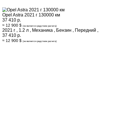
Opel Astra 2021 г 130000 км
37 410 р.
≈ 12 900 $
(не является средством расчета)
2021 г
,
1.2 л
,
Механика
,
Бензин
,
Передний
,
37 410 р.
≈ 12 900 $
(не является средством расчета)