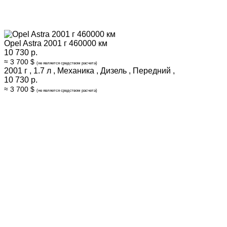
Opel Astra 2001 г 460000 км
10 730 р.
≈ 3 700 $
(не является средством расчета)
2001 г
,
1.7 л
,
Механика
,
Дизель
,
Передний
,
10 730 р.
≈ 3 700 $
(не является средством расчета)