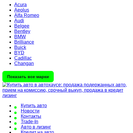
Acura
Aeolus
Alfa Romeo
Audi
Belgee
Bentley
BMW
Brilliance
Buick
BYD
Cadillac
Changan
Показать все марки
Купить авто
Новости
Контакты
Trade-In
Авто в лизинг
Кредит на авто