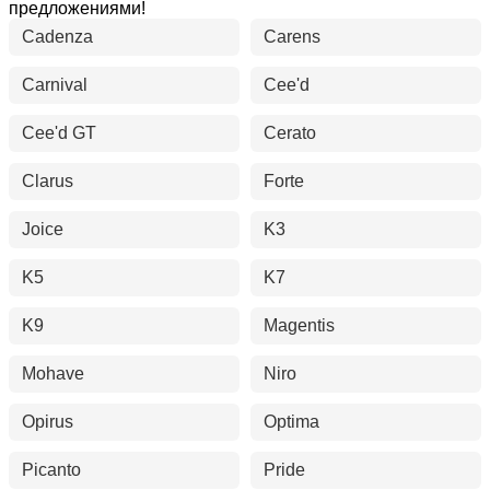
предложениями!
Cadenza
Carens
Carnival
Cee'd
Cee'd GT
Cerato
Clarus
Forte
Joice
K3
K5
K7
K9
Magentis
Mohave
Niro
Opirus
Optima
Picanto
Pride