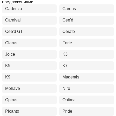
предложениями!
Cadenza
Carens
Carnival
Cee'd
Cee'd GT
Cerato
Clarus
Forte
Joice
K3
K5
K7
K9
Magentis
Mohave
Niro
Opirus
Optima
Picanto
Pride