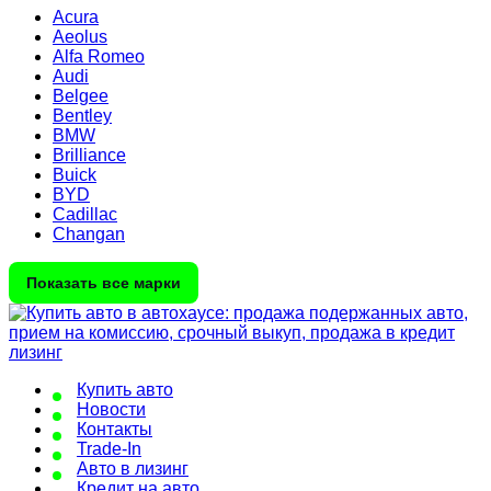
Acura
Aeolus
Alfa Romeo
Audi
Belgee
Bentley
BMW
Brilliance
Buick
BYD
Cadillac
Changan
Показать все марки
Купить авто
Новости
Контакты
Trade-In
Авто в лизинг
Кредит на авто