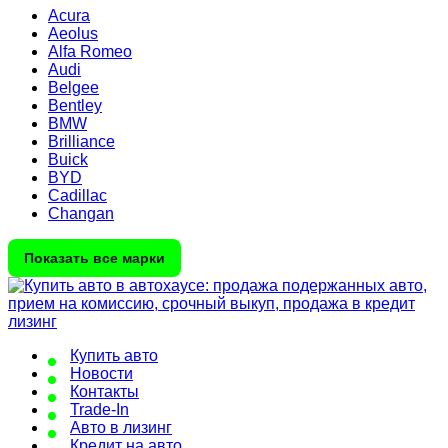
Acura
Aeolus
Alfa Romeo
Audi
Belgee
Bentley
BMW
Brilliance
Buick
BYD
Cadillac
Changan
Показать все марки
Купить авто
Новости
Контакты
Trade-In
Авто в лизинг
Кредит на авто