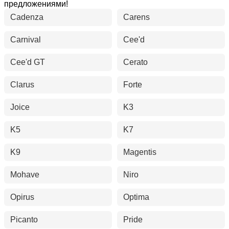
предложениями!
Cadenza
Carens
Carnival
Cee'd
Cee'd GT
Cerato
Clarus
Forte
Joice
K3
K5
K7
K9
Magentis
Mohave
Niro
Opirus
Optima
Picanto
Pride