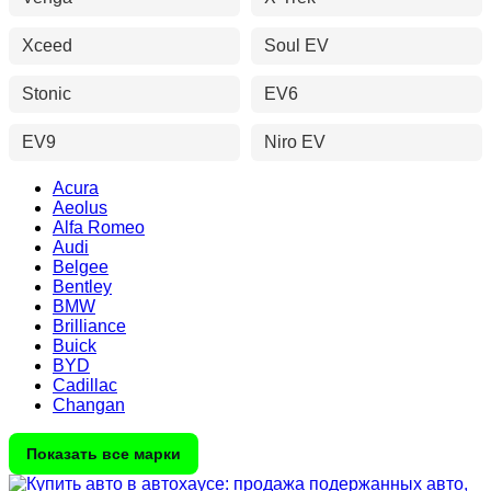
Xceed
Soul EV
Stonic
EV6
EV9
Niro EV
Acura
Aeolus
Alfa Romeo
Audi
Belgee
Bentley
BMW
Brilliance
Buick
BYD
Cadillac
Changan
Показать все марки