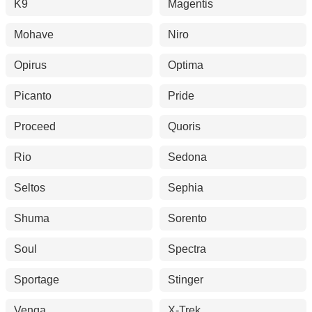
K9
Magentis
Mohave
Niro
Opirus
Optima
Picanto
Pride
Proceed
Quoris
Rio
Sedona
Seltos
Sephia
Shuma
Sorento
Soul
Spectra
Sportage
Stinger
Venga
X-Trek