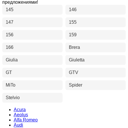
предложениями!
145
146
147
155
156
159
166
Brera
Giulia
Giuletta
GT
GTV
MiTo
Spider
Stelvio
Acura
Aeolus
Alfa Romeo
Audi