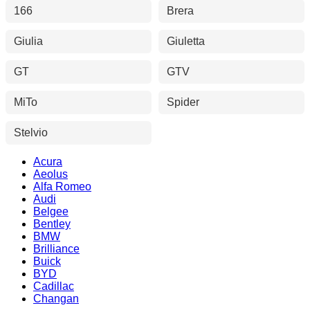
166
Brera
Giulia
Giuletta
GT
GTV
MiTo
Spider
Stelvio
Acura
Aeolus
Alfa Romeo
Audi
Belgee
Bentley
BMW
Brilliance
Buick
BYD
Cadillac
Changan