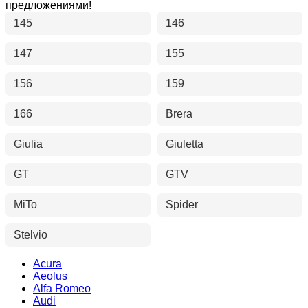
предложениями!
145
146
147
155
156
159
166
Brera
Giulia
Giuletta
GT
GTV
MiTo
Spider
Stelvio
Acura
Aeolus
Alfa Romeo
Audi