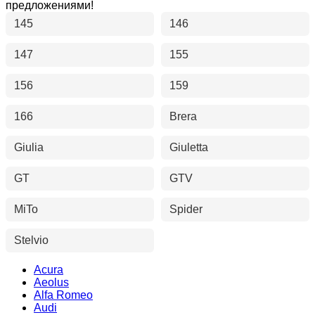
предложениями!
145
146
147
155
156
159
166
Brera
Giulia
Giuletta
GT
GTV
MiTo
Spider
Stelvio
Acura
Aeolus
Alfa Romeo
Audi