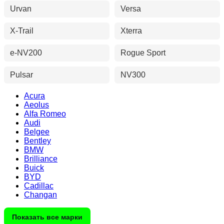
Urvan
Versa
X-Trail
Xterra
e-NV200
Rogue Sport
Pulsar
NV300
Acura
Aeolus
Alfa Romeo
Audi
Belgee
Bentley
BMW
Brilliance
Buick
BYD
Cadillac
Changan
Показать все марки