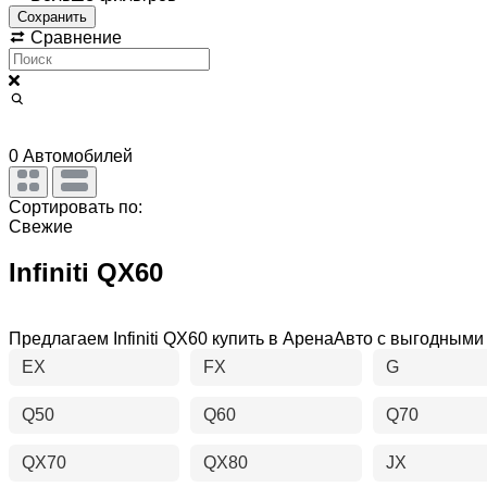
Сохранить
Сравнение
0
Автомобилей
Сортировать по:
Свежие
Infiniti QX60
Предлагаем Infiniti QX60 купить в АренаАвто с выгодны
EX
FX
G
Q50
Q60
Q70
QX70
QX80
JX