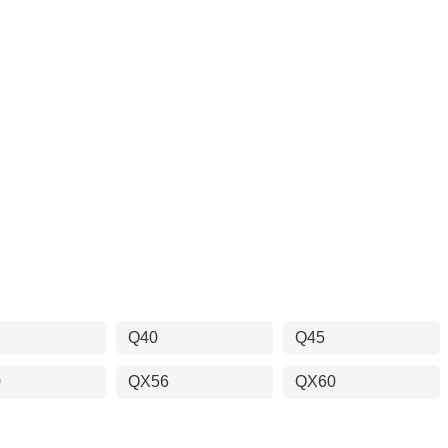
Q40
Q45
0
QX56
QX60