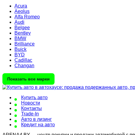
Acura
Aeolus
Alfa Romeo
Audi
Belgee
Bentley
BMW
Brilliance
Buick
BYD
Cadillac
Changan
Показать все марки
Купить авто
Новости
Контакты
Trade-In
Авто в лизинг
Кредит на авто
ARENA4.BY — центр покупки и продажи автомобилей с проб