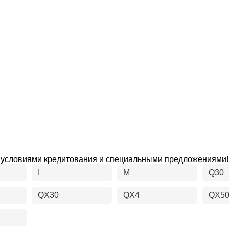
ми условиями кредитования и специальными предложениями!
I
M
Q30
QX30
QX4
QX5