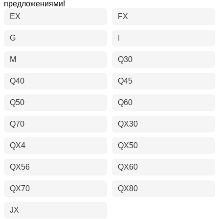
предложениями!
EX
FX
G
I
M
Q30
Q40
Q45
Q50
Q60
Q70
QX30
QX4
QX50
QX56
QX60
QX70
QX80
JX