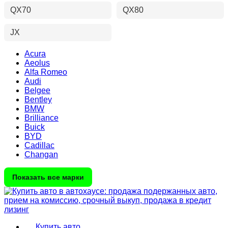
QX70
QX80
JX
Acura
Aeolus
Alfa Romeo
Audi
Belgee
Bentley
BMW
Brilliance
Buick
BYD
Cadillac
Changan
Показать все марки
Купить авто