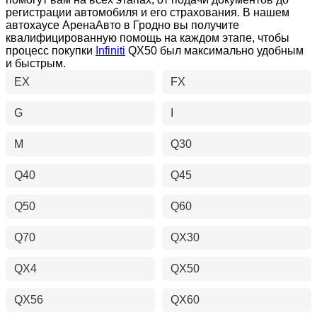
регистрации автомобиля и его страхования. В нашем
автохаусе АренаАвто в Гродно вы получите
квалифицированную помощь на каждом этапе, чтобы
процесс покупки
Infiniti
QX50 был максимально удобным
и быстрым.
EX
FX
G
I
M
Q30
Q40
Q45
Q50
Q60
Q70
QX30
QX4
QX50
QX56
QX60