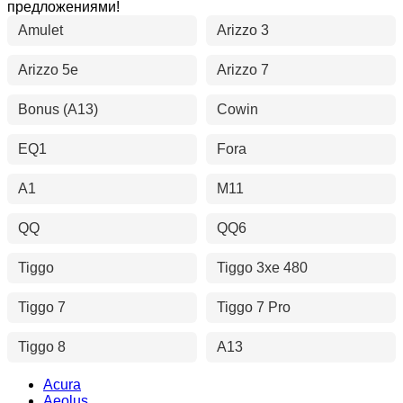
предложениями!
Amulet
Arizzo 3
Arizzo 5e
Arizzo 7
Bonus (A13)
Cowin
EQ1
Fora
A1
M11
QQ
QQ6
Tiggo
Tiggo 3xe 480
Tiggo 7
Tiggo 7 Pro
Tiggo 8
A13
Acura
Aeolus