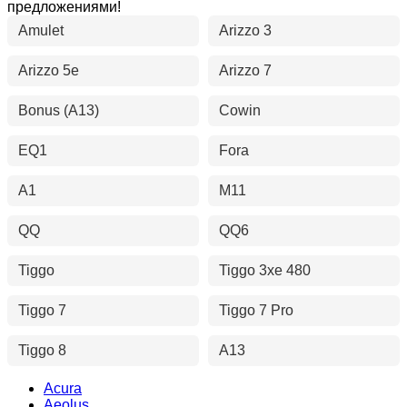
предложениями!
Amulet
Arizzo 3
Arizzo 5e
Arizzo 7
Bonus (A13)
Cowin
EQ1
Fora
A1
M11
QQ
QQ6
Tiggo
Tiggo 3xe 480
Tiggo 7
Tiggo 7 Pro
Tiggo 8
A13
Acura
Aeolus