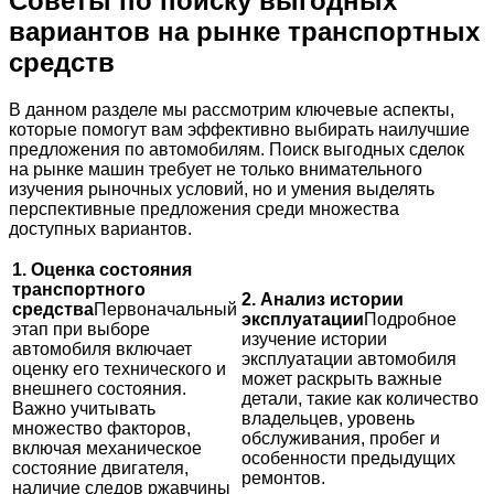
Советы по поиску выгодных
вариантов на рынке транспортных
средств
В данном разделе мы рассмотрим ключевые аспекты,
которые помогут вам эффективно выбирать наилучшие
предложения по автомобилям. Поиск выгодных сделок
на рынке машин требует не только внимательного
изучения рыночных условий, но и умения выделять
перспективные предложения среди множества
доступных вариантов.
1. Оценка состояния
транспортного
2. Анализ истории
средства
Первоначальный
эксплуатации
Подробное
этап при выборе
изучение истории
автомобиля включает
эксплуатации автомобиля
оценку его технического и
может раскрыть важные
внешнего состояния.
детали, такие как количество
Важно учитывать
владельцев, уровень
множество факторов,
обслуживания, пробег и
включая механическое
особенности предыдущих
состояние двигателя,
ремонтов.
наличие следов ржавчины