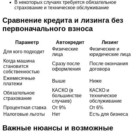
В некоторых случаях требуется обязательное
страхование и техническое обслуживание
Сравнение кредита и лизинга без
первоначального взноса
Параметр
Автокредит
Лизинг
Физические
Физические и
Для кого подходит
лица
юридические лица
Когда машина
Сразу после
После окончания
становится
оформления
договора
собственностью
Ежемесячные
Выше
Ниже
платежи
КАСКО (в
КАСКО и
Обязательное
большинстве
техническое
страхование
случаев)
обслуживание
Процентная ставка
От 9%
От 6%
Налоговые льготы
Нет
Есть для бизнеса
Важные нюансы и возможные