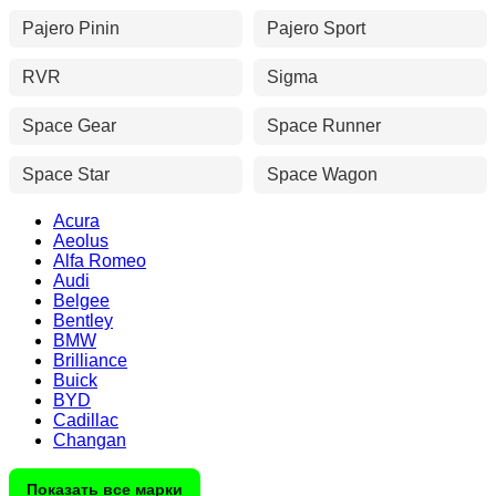
Pajero Pinin
Pajero Sport
RVR
Sigma
Space Gear
Space Runner
Space Star
Space Wagon
Acura
Aeolus
Alfa Romeo
Audi
Belgee
Bentley
BMW
Brilliance
Buick
BYD
Cadillac
Changan
Показать все марки