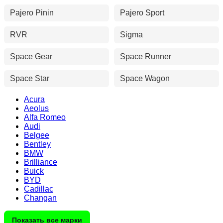
Pajero Pinin
Pajero Sport
RVR
Sigma
Space Gear
Space Runner
Space Star
Space Wagon
Acura
Aeolus
Alfa Romeo
Audi
Belgee
Bentley
BMW
Brilliance
Buick
BYD
Cadillac
Changan
Показать все марки