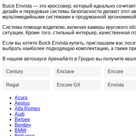
Buick Envista — это кроссовер, который идеально сочета
дизайн и передовые системы безопасности делают этот а
мультимедийными системами и продуманной эргономикой, 
Система помощи водителю, включая камеры кругового обзо
ситуации. Кроме того, стильный интерьер, качественная 
Если вы хотите Buick Envista купить, приглашаем вас пос
выбрать наиболее подходящую комплектацию, а также пре
В нашем автохаусе АренаАвто в Гродно вы получите ква
Century
Enclave
Encore
Regal
Encore GX
Envista
Acura
Aeolus
Alfa Romeo
Audi
Belgee
Bentley
BMW
Brilliance