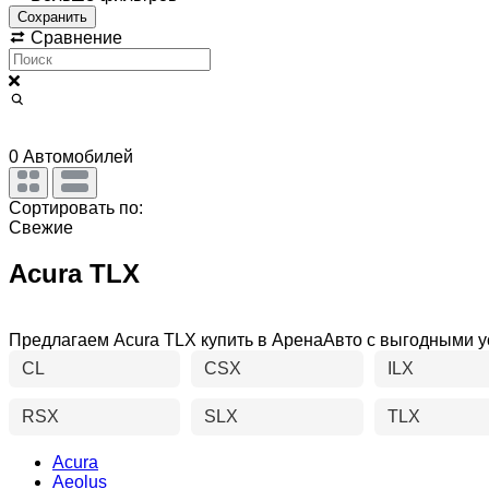
Сохранить
Сравнение
0
Автомобилей
Сортировать по:
Свежие
Acura TLX
Предлагаем Acura TLX купить в АренаАвто с выгодными 
CL
CSX
ILX
RSX
SLX
TLX
Acura
Aeolus