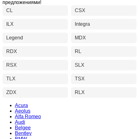
предложениями!
CL
CSX
ILX
Integra
Legend
MDX
RDX
RL
RSX
SLX
TLX
TSX
ZDX
RLX
Acura
Aeolus
Alfa Romeo
Audi
Belgee
Bentley
BMW