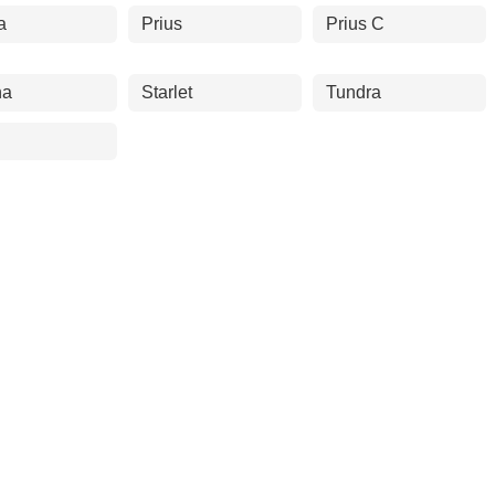
a
Prius
Prius C
na
Starlet
Tundra