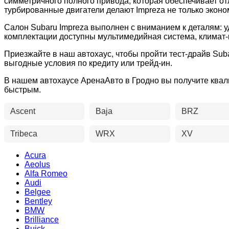
симметричного полного привода, которая обеспечивает о
турбированные двигатели делают Impreza не только эконо
Салон Subaru Impreza выполнен с вниманием к деталям: 
комплектации доступны мультимедийная система, климат-
Приезжайте в наш автохаус, чтобы пройти тест-драйв Su
выгодные условия по кредиту или трейд-ин.
В нашем автохаусе АренаАвто в Гродно вы получите ква
быстрым.
Ascent
Baja
BRZ
Tribeca
WRX
XV
Acura
Aeolus
Alfa Romeo
Audi
Belgee
Bentley
BMW
Brilliance
Buick