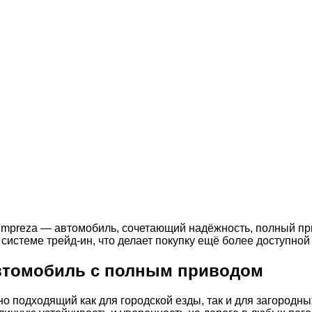
u Impreza — автомобиль, сочетающий надёжность, полный п
истеме трейд-ин, что делает покупку ещё более доступной
автомобиль с полным приводом
о подходящий как для городской езды, так и для загородн