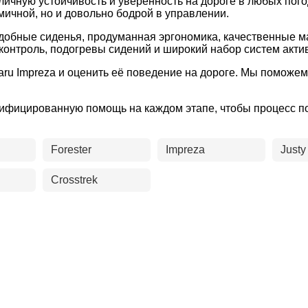
тличную устойчивость и уверенность на дороге в любых по
мичной, но и довольно бодрой в управлении.
удобные сиденья, продуманная эргономика, качественные 
контроль, подогревы сидений и широкий набор систем акти
baru Impreza и оценить её поведение на дороге. Мы помож
лифицированную помощь на каждом этапе, чтобы процесс п
Forester
Impreza
Justy
Crosstrek