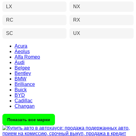
LX
NX
RC
RX
SC
UX
Acura
Aeolus
Alfa Romeo
Audi
Belgee
Bentley
BMW
Brilliance
Buick
BYD
Cadillac
Changan
Показать все марки