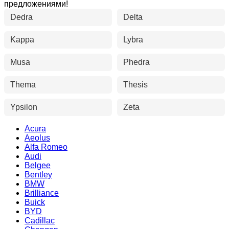
предложениями!
Dedra
Delta
Kappa
Lybra
Musa
Phedra
Thema
Thesis
Ypsilon
Zeta
Acura
Aeolus
Alfa Romeo
Audi
Belgee
Bentley
BMW
Brilliance
Buick
BYD
Cadillac