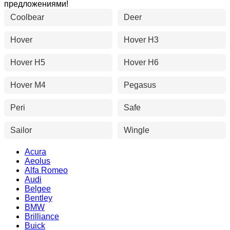
предложениями!
Coolbear
Deer
Hover
Hover H3
Hover H5
Hover H6
Hover M4
Pegasus
Peri
Safe
Sailor
Wingle
Acura
Aeolus
Alfa Romeo
Audi
Belgee
Bentley
BMW
Brilliance
Buick