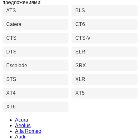
предложениями!
ATS
BLS
Catera
CT6
CTS
CTS-V
DTS
ELR
Escalade
SRX
STS
XLR
XT4
XT5
XT6
Acura
Aeolus
Alfa Romeo
Audi