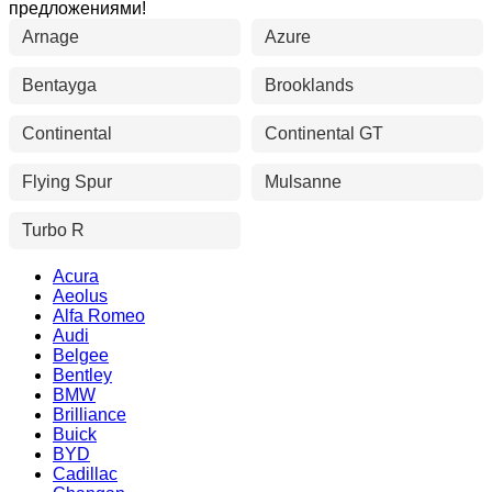
предложениями!
Arnage
Azure
Bentayga
Brooklands
Continental
Continental GT
Flying Spur
Mulsanne
Turbo R
Acura
Aeolus
Alfa Romeo
Audi
Belgee
Bentley
BMW
Brilliance
Buick
BYD
Cadillac