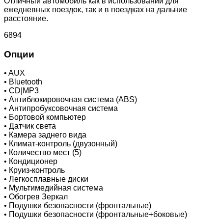
Отличный автомобиль как в использовании для
ежедневных поездок, так и в поездках на дальние
расстояние.
6894
Опции
•
AUX
•
Bluetooth
•
CD|MP3
•
Антиблокировочная система (ABS)
•
Антипробуксовочная система
•
Бортовой компьютер
•
Датчик света
•
Камера заднего вида
•
Климат-контроль (двузонный)
•
Количество мест (5)
•
Кондиционер
•
Круиз-контроль
•
Легкосплавные диски
•
Мультимедийная система
•
Обогрев Зеркал
•
Подушки безопасности (фронтальные)
•
Подушки безопасности (фронтальные+боковые)