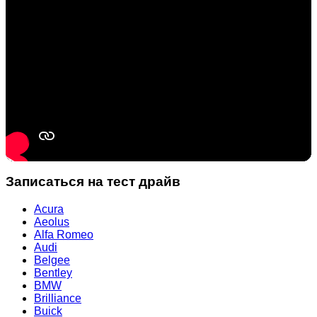
Записаться на тест драйв
Acura
Aeolus
Alfa Romeo
Audi
Belgee
Bentley
BMW
Brilliance
Buick