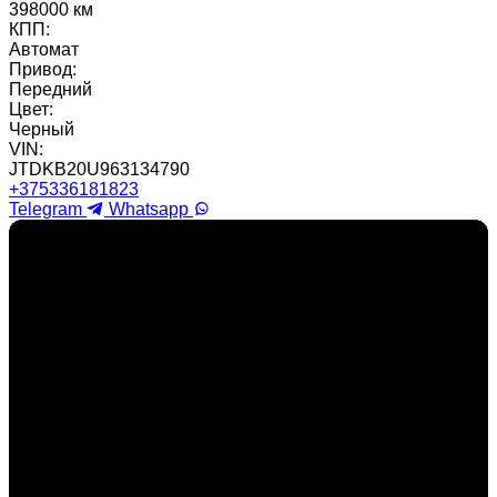
398000 км
КПП:
Автомат
Привод:
Передний
Цвет:
Черный
VIN:
JTDKB20U963134790
+375336181823
Telegram
Whatsapp