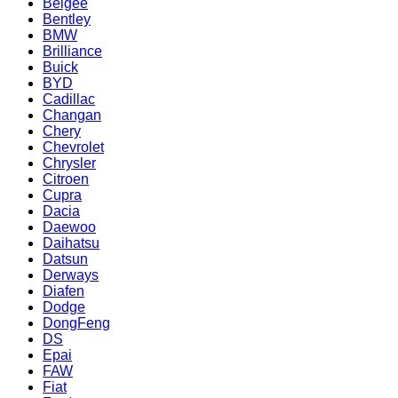
Belgee
Bentley
BMW
Brilliance
Buick
BYD
Cadillac
Changan
Chery
Chevrolet
Chrysler
Citroen
Cupra
Dacia
Daewoo
Daihatsu
Datsun
Derways
Diafen
Dodge
DongFeng
DS
Epai
FAW
Fiat