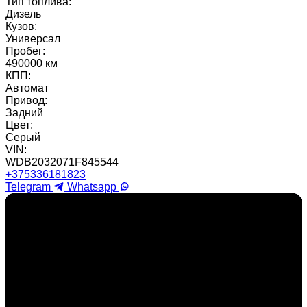
Тип топлива:
Дизель
Кузов:
Универсал
Пробег:
490000 км
КПП:
Автомат
Привод:
Задний
Цвет:
Серый
VIN:
WDB2032071F845544
+375336181823
Telegram
Whatsapp