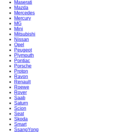
Maserati
Mazda
Mercedes
Mercury
MG
Mini
Mitsubishi
Nissan
Opel
Peugeot
Plymouth
Pontiac
Porsche
Proton
Ravon
Renault
Roewe
Rover
Saab
Saturn
Scion
Seat
Skoda
Smart
SsangYong