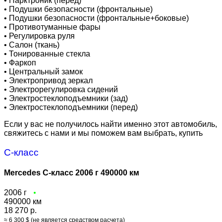
•
Парктроник (перед)
•
Подушки безопасности (фронтальные)
•
Подушки безопасности (фронтальные+боковые)
•
Противотуманные фары
•
Регулировка руля
•
Салон (ткань)
•
Тонированные стекла
•
Фаркоп
•
Центральный замок
•
Электропривод зеркал
•
Электрорегулировка сидений
•
Электростеклоподъемники (зад)
•
Электростеклоподъемники (перед)
Если у вас не получилось найти именно этот автомобиль,
свяжитесь с нами и мы поможем вам выбрать, купить
C-класс
Mercedes C-класс 2006 г 490000 км
2006 г
490000 км
18 270 р.
≈ 6 300 $ (не является средством расчета)