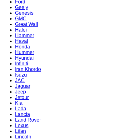
Ford
Geely
Genesis
GMC
Great Wall
Hafei
Hammer
Haval
Honda
Hummer
Hyundai
Infiniti
Iran Khordo
Isuzu
JAC
Jaguar
Jeep
Jetour
Kia
Lada
Lancia
Land Rover
Lexus
Lifan
Lincoln