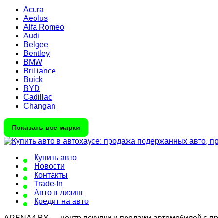
Acura
Aeolus
Alfa Romeo
Audi
Belgee
Bentley
BMW
Brilliance
Buick
BYD
Cadillac
Changan
Показать все марки
Купить авто
Новости
Контакты
Trade-In
Авто в лизинг
Кредит на авто
ARENA4.BY — центр покупки и продажи автомобилей с проб