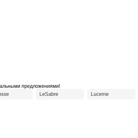
циальными предложениями!
osse
LeSabre
Lucerne