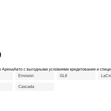
)
ть в АренаАвто с выгодными условиями кредитования и спе
Envision
GL8
LaCr
Cascada