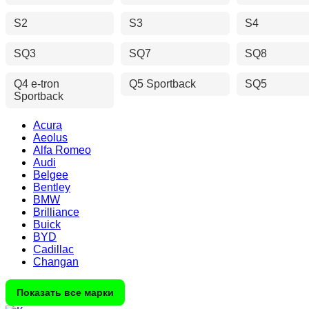
S2
S3
S4
SQ3
SQ7
SQ8
Q4 e-tron
Q5 Sportback
SQ5
Sportback
Acura
Aeolus
Alfa Romeo
Audi
Belgee
Bentley
BMW
Brilliance
Buick
BYD
Cadillac
Changan
Показать все марки