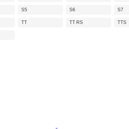
S5
S6
S7
TT
TT RS
TTS