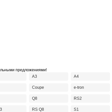
иальными предложениями!
A3
A4
Coupe
e-tron
Q8
RS2
3
RS Q8
S1