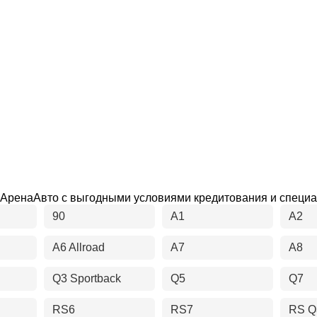
ь в АренаАвто с выгодными условиями кредитования и спец
90
A1
A2
A6 Allroad
A7
A8
Q3 Sportback
Q5
Q7
RS6
RS7
RS Q