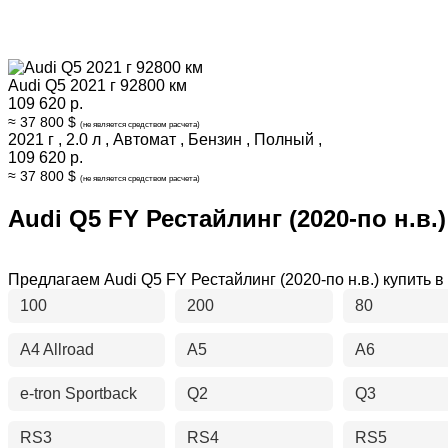
Audi Q5 2021 г 92800 км
109 620 р.
≈ 37 800 $
(не является средством расчета)
2021 г
,
2.0 л
,
Автомат
,
Бензин
,
Полный
,
109 620 р.
≈ 37 800 $
(не является средством расчета)
Audi Q5 FY Рестайлинг (2020-по н.в.)
Предлагаем Audi Q5 FY Рестайлинг (2020-по н.в.) купит
100
200
80
A4 Allroad
A5
A6
e-tron Sportback
Q2
Q3
RS3
RS4
RS5